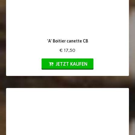
'A' Boitier canette CB
€ 17,50
JETZT KAUFEN