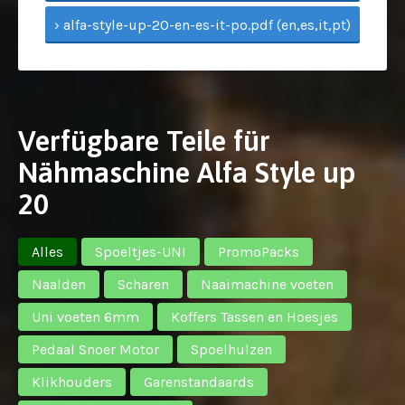
› alfa-style-up-20-en-es-it-po.pdf (en,es,it,pt)
Verfügbare Teile für
Nähmaschine Alfa Style up
20
Alles
Spoeltjes-UNI
PromoPacks
Naalden
Scharen
Naaimachine voeten
Uni voeten 6mm
Koffers Tassen en Hoesjes
Pedaal Snoer Motor
Spoelhulzen
Klikhouders
Garenstandaards