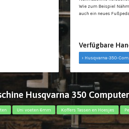
Wie zum Beispiel Nähma
auch ein neues Fußpeda
Verfügbare Han
› Husqvarna-350-Compu
aschine Husqvarna 350 Compute
ten
Uni voeten 6mm
Koffers Tassen en Hoesjes
Pe