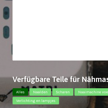
Verfügbare Teile für Nähm
Alles
Naalden
Scharen
Naaimachine voe
Verlichting en lampjes