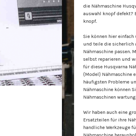
die Nähmaschine Husqv
auswahl knopf defekt? B
knopf.
Sie können hier einfach
und teile die sicherli
Nähmaschine passen. M
selbst reparieren und w
für diese Husqvarna Nä
{Model} Nähmaschine ei
häufigsten Probleme u
Nähmaschine können Sie
Nähmaschinen wartung 
Wir haben auch eine gr
Ersatzteilen für ihre N
handliche Werkzeuge fü
Nähmaschine heraushol