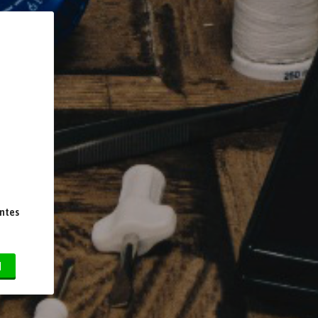
entes
N