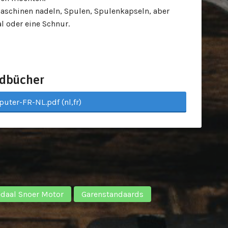
schinen nadeln, Spulen, Spulenkapseln,
aber
l oder eine Schnur.
dbücher
ter-FR-NL.pdf (nl,fr)
r
daal Snoer Motor
Garenstandaards