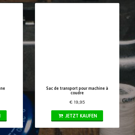
gne
Sac de transport pour machine à
coudre
€ 19,95
N
JETZT KAUFEN