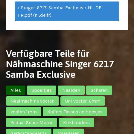
› Singer-6217-Samba-Exclusive-NL-DE-
FR.pdf (nl,de,fr)
Verfügbare Teile für
Nähmaschine Singer 6217
Samba Exclusive
Alles
Spoeltjes
Naalden
Scharen
Naaimachine voeten
Uni voeten 6mm
voeten 1mm
Koffers Tassen en Hoesjes
Pedaal Snoer Motor
Klikhouders
Garenstandaards
Naaigaren