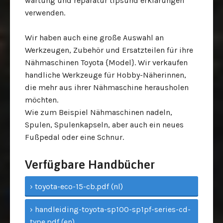
wartung und reparatur tipsund erklärungen
verwenden.
Wir haben auch eine große Auswahl an
Werkzeugen, Zubehör und Ersatzteilen für ihre
Nähmaschinen Toyota {Model}. Wir verkaufen
handliche Werkzeuge für Hobby-Näherinnen,
die mehr aus ihrer Nähmaschine herausholen
möchten.
Wie zum Beispiel Nähmaschinen nadeln,
Spulen, Spulenkapseln,
aber auch ein neues
Fußpedal oder eine Schnur.
Verfügbare Handbücher
› toyota-eco-15-cb.pdf (nl)
› handleiding-toyota-sp100-sp1pf-series-cd-
type.pdf (en)