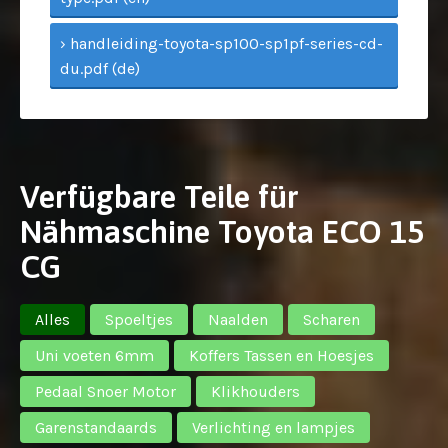
› handleiding-toyota-sp100-sp1pf-series-cd-
du.pdf (de)
Verfügbare Teile für
Nähmaschine Toyota ECO 15
CG
Alles
Spoeltjes
Naalden
Scharen
Uni voeten 6mm
Koffers Tassen en Hoesjes
Pedaal Snoer Motor
Klikhouders
Garenstandaards
Verlichting en lampjes