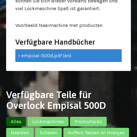
können Sie sich wieder vorwärts bewegen und
viel Lockmaschine Spaß ist garantiert.
Voorbeeld Naaimachine met producten
Verfügbare Handbücher
› empisal-500d.pdf (en)
Verfügbare Teile für
Overlock Empisal 500D
Alles
Lockmachines
PromoPacks
Naalden
Scharen
Koffers Tassen en Hoesjes