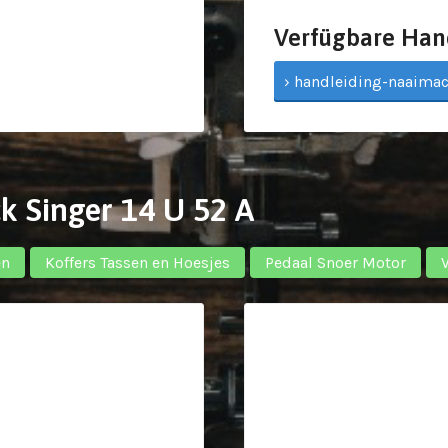
Verfügbare Han
› handleiding-naaimac
k Singer 14 U 52 A
en
Koffers Tassen en Hoesjes
Pedaal Snoer Motor