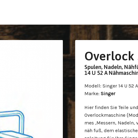
Overlock 
Spulen, Nadeln, Nähfü
14 U 52 A Nähmaschi
Modell
: Singer 14 U 52 A
Marke
:
Singer
Hier finden Sie Teile un
Overlockmaschine {Mode
mes ,Messern, Nadeln,
näh fuß, dem elastische