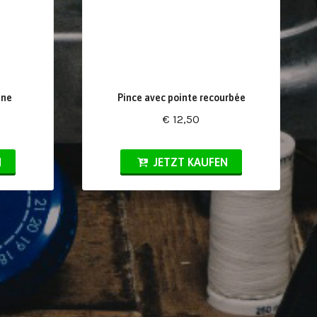
gne
Pince avec pointe recourbée
€ 12,50
N
JETZT KAUFEN